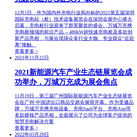
12月1日，作为国内外充电行业风向标的2021第五届深圳
国际充电站（桩）技术设备展览会在深圳会展中心盛大
启幕，充电桩行业迎来了群英聚首的盛会。万城万充携
充电桩领域的前沿产品 -- 480kW超快速充电桩及多款创
新产品亮相，与展会现场众多行业大咖、专业观众“近距
离”接触。
查看更多 >
2021年11月22日
2021新能源汽车产业生态链展览会成
功举办，万城万充成为展会焦点
11月19日，第三届广州国际新能源汽车产业生态链展览
会在广州·中国进出口商品交易会展馆开幕。作为受邀品
牌，万城万充携充电设备、充电SaaS平台、充电App等
多款硬核产品亮相，全面展示了公司为全球客户提供的
智慧充电解决方案
查看更多 >
2022年03月29日